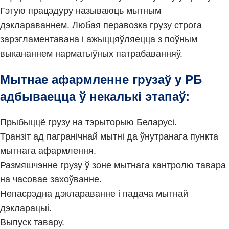
Гэтую працэдуру называюць мытным
дэклараваннем. Любая перавозка грузу строга
зарэгламентавана і ажыццяўляецца з поўным
выкананнем нарматыўных патрабаванняў.
Мытнае афармленне грузаў у РБ
адбываецца ў некалькі этапаў:
Прыбыццё грузу на тэрыторыю Беларусі.
Транзіт ад пагранічнай мытні да ўнутранага пункта
мытнага афармлення.
Размяшчэнне грузу ў зоне мытнага кантролю тавара
на часовае захоўванне.
Непасрэдна дэклараванне і падача мытнай
дэкларацыі.
Выпуск тавару.