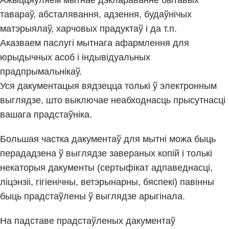
тавараў, абсталявання, адзення, будаўнічых
матэрыялаў, харчовых прадуктаў і да т.п.
Аказваем паслугі мытнага афармлення для
юрыдычных асоб і індывідуальных
прадпрымальнікаў.
Уся дакументацыя вядзецца толькі ў электронным
выглядзе, што выключае неабходнасць прысутнасці
вашага прадстаўніка.
Большая частка дакументаў для мытні можа быць
перададзена ў выглядзе завераных копій і толькі
некаторыя дакументы (сертыфікат адпаведнасці,
ліцэнзіі, гігіенічны, ветэрынарны, бяспекі) павінны
быць прадстаўлены ў выглядзе арыгінала.
На падставе прадстаўленых дакументаў