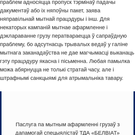
праблем адносяцца пропуск тэрмінаў падачы
дакументаў або іх няпоўны пакет, заява
няправільнай мытнай працэдуры і інш. Для
некаторых кампаній мытнае афармленне і
дэклараванне грузу ператвараецца ў сапраўдную
праблему, бо адсутнасць трывалых ведаў у галіне
мытнага заканадаўства не дае магчымасці выканаць
гэту працэдуру якасна і пісьменна. Любая памылка
можа абярнуцца не толькі стратай часу, але і
штрафнымі санкцыямі для атрымальніка тавару.
Паслуга па мытным афармленні грузаў з
дапамогай спецыялістаў ТДА «БЕЛВІАТ»