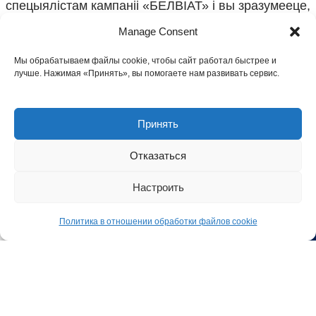
спецыялістам кампаніі «БЕЛВІАТ» і вы зразумееце,
што працаваць з намі зручна, выгадна і бяспечна.
Manage Consent
Мы обрабатываем файлы cookie, чтобы сайт работал быстрее и
ТДА «БЕЛВІАТ»
лучше. Нажимая «Принять», вы помогаете нам развивать сервис.
Мы прапануем поўны спектр паслуг для мытнага
афармлення тавараў і сертыфікацыі прадукцыі.
Гадзіны
працы:
9 00 – 18 00
Принять
ПРАЦУЕМ З 1995 Г.
Отказаться
Настроить
КАНТАКТЫ
Политика в отношении обработки файлов cookie
ПАСЛУГI
ая панэль
Copyright 2014 - 2025 Усе правы абаронены ТДА
«БЕЛВІАТ»