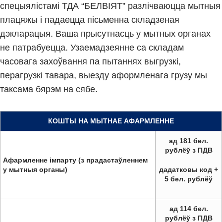
спецыялістамі ТДА “БЕЛВІЯТ” разлічваюцца мытныя
плацяжы і падаецца пісьменна складзеная
дэкларацыя. Ваша прысутнасць у мытных органах
не патрабуецца. Узаемадзеянне са складам
часовага захоўвання па пытаннях выгрузкі,
перагрузкі тавара, выезду аформленага грузу мы
таксама бярэм на сябе.
КОШТЫ НА МЫТНАЕ АФАРМЛЕННЕ
ад 181 бел.
рублёў з ПДВ
Афармленне імпарту (з прадастаўленнем
у мытныя органы)
дадатковы код +
5 бел. рублёў
ад 114 бел.
рублёў з ПДВ