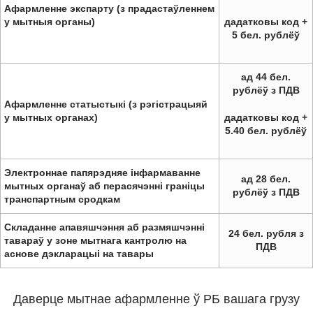
Афармленне экспарту (з прадастаўленнем
у мытныя органы)
дадатковы код +
5 бел. рублёў
ад 44 бел.
рублёў з ПДВ
Афармленне статыстыкі (з рэгістрацыяй
у мытных органах)
дадатковы код +
5.40 бел. рублёў
Электроннае папярэдняе інфармаванне
ад 28 бел.
мытных органаў аб перасячэнні граніцы
рублёў з ПДВ
транспартным сродкам
Складанне апавяшчэння аб размяшчэнні
24 бел. рубля з
тавараў у зоне мытнага кантролю на
ПДВ
аснове дэкларацыі на тавары
Даверце мытнае афармленне ў РБ вашага грузу