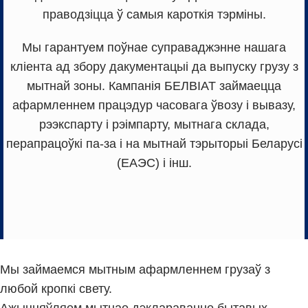
праводзіцца ў самыя кароткія тэрміны.
Мы гарантуем поўнае суправаджэнне нашага
кліента ад збору дакументацыі да выпуску грузу з
мытнай зоны. Кампанія БЕЛВІАТ займаецца
афармленнем працэдур часовага ўвозу і вывазу,
рээкспарту і рэімпарту, мытнага склада,
перапрацоўкі па-за і на мытнай тэрыторыі Беларусі
(ЕАЭС) і інш.
Мы займаемся мытным афармленнем грузаў з
любой кропкі свету.
Ажыццяўляем мытнае дэклараванне бытавых