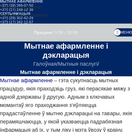
МЫТНАЕ АФАРМЛЕННЕ
+375 (29) 399-07-50
Skip to navigation
+375 (17) 248-12-38
СЕРТЫФІКАЦЫЯ
Skip to main content
+375 (29) 302-42-29
+375 (17) 342-12-67
Працуем:
9 00 - 18 00
МЕНЮ
Мытнае афармленне і
дэкларацыя
Галоўная
/
Мытныя паслугі
/
Мытнае афармленне і дэкларацыя
Мытнае афармленне
– гэта сукупнасць мытных
працэдур, якія праходзіць груз, які перасякае мяжу з
адной дзяржавы ў другую. Адным з ключавых
момантаў яго праходжання з’яўляецца
прадастаўленне ў мытню дэкларацыі на тавары, якія
перамяшчаюцца, у якой указваецца падрабязная
інфармацыя аб іх, у тым ліку і мэта ўвозу ў краіну.