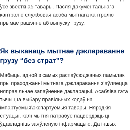
ўсе звесткі аб тавары. Пасля дакументальнага
кантролю службовая асоба мытнага кантролю
прымае рашэнне аб выпуску грузу.
Як выканаць мытнае дэклараванне
грузу “без страт”?
Мабыць, адной з самых распаўсюджаных памылак
пры праходжанні мытнага дэкларавання з’яўляецца
няправільнае запаўненне дэкларацыі. Асабліва гэта
тычыцца выбару правільных кодаў на
імпартуемыя\экспартуемыя тавары. Нярэдкія
сітуацыі, калі мытня патрабуе пацвердзіць ці
ўдакладніць заяўленую інфармацыю. Да іншых