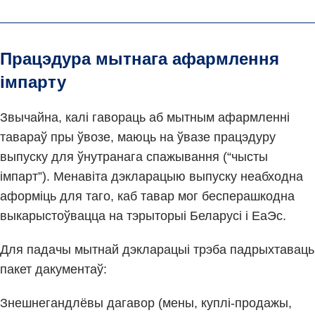
Працэдура мытнага афармлення
імпарту
Звычайна, калі гавораць аб мытным афармленні
тавараў пры ўвозе, маюць на ўвазе працэдуру
выпуску для ўнутранага спажывання (“чысты
імпарт”). Менавіта дэкларацыю выпуску неабходна
аформіць для таго, каб тавар мог бесперашкодна
выкарыстоўвацца на тэрыторыі Беларусі і ЕаЭс.
Для падачы мытнай дэкларацыі трэба падрыхтаваць
пакет дакументаў:
Знешнегандлёвы дагавор (мены, куплі-продажы,