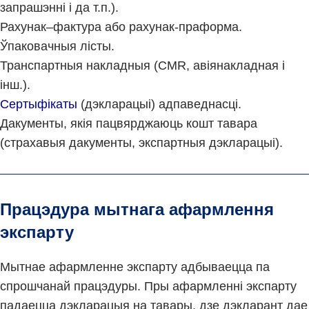
запрашэнні і да т.п.).
Рахунак–фактура або рахунак-праформа.
Ўпаковачныя лісты.
Транспартныя накладныя (CMR, авіянакладная і
інш.).
Сертыфікаты
(дэкларацыі) адпаведнасці.
Дакументы, якія пацвярджаюць кошт тавара
(страхавыя дакументы, экспартныя дэкларацыі).
Працэдура мытнага афармлення
экспарту
Мытнае афармленне экспарту адбываецца па
спрошчанай працэдуры. Пры афармленні экспарту
падаецца дэкларацыя на тавары, дзе дэкларант дае