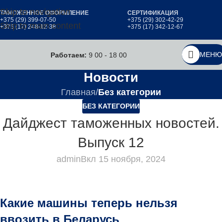
Skip to navigation
ТАМОЖЕННОЕ ОФОРМЛЕНИЕ
СЕРТИФИКАЦИЯ
+375 (29) 399-07-50
+375 (29) 302-42-29
Skip to main content
+375 (17) 248-12-38
+375 (17) 342-12-67
МЕНЮ
Работаем:
9 00 - 18 00
Новости
Главная
/
Без категории
БЕЗ КАТЕГОРИИ
Дайджест таможенных новостей.
Выпуск 12
admin
Вкл 15 ноября, 2024
Какие машины теперь нельзя
ввозить в Беларусь